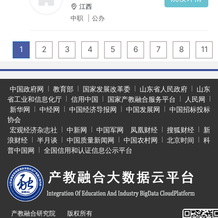
江西
中职
|
公办
1
2
3
4
5
6
7
8
11
中国政府网
教育部
国家发展改革委
山东省人民政府
山东
省工业和信息化厅
信用中国
国家产教融合服务平台
人民网
新华网
中经网
中国经济导报网
中国发展网
中国招标投标
协会
宏观经济杂志社
中新网
中国军网
凤凰财经
搜狐财经
新
浪财经
半月谈
中国质量新闻网
中国农村网
北京时间
科
普中国网
全国信用和认证信息公示平台
产教融合研究院 版权所有