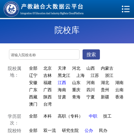
院校库
搜索
院校属
全部
北京
天津
河北
山西
内蒙古
地：
辽宁
吉林
黑龙江
上海
江苏
浙江
安徽
福建
江西
山东
河南
湖北
湖南
广东
广西
海南
重庆
四川
贵州
云南
西藏
陕西
甘肃
青海
宁夏
新疆
香港
澳门
台湾
学历层
全部
本科
高职（专科）
中职
技工
次：
院校特
全部
双一流
研究生院
公办
民办