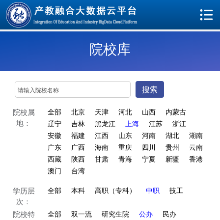
院校库
搜索
院校属
全部
北京
天津
河北
山西
内蒙古
地：
辽宁
吉林
黑龙江
上海
江苏
浙江
安徽
福建
江西
山东
河南
湖北
湖南
广东
广西
海南
重庆
四川
贵州
云南
西藏
陕西
甘肃
青海
宁夏
新疆
香港
澳门
台湾
学历层
全部
本科
高职（专科）
中职
技工
次：
院校特
全部
双一流
研究生院
公办
民办