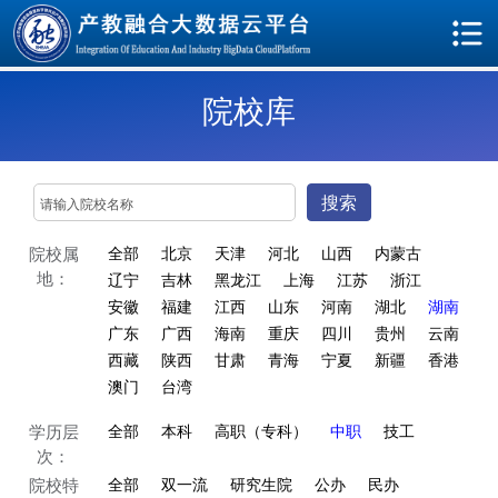
院校库
搜索
院校属
全部
北京
天津
河北
山西
内蒙古
地：
辽宁
吉林
黑龙江
上海
江苏
浙江
安徽
福建
江西
山东
河南
湖北
湖南
广东
广西
海南
重庆
四川
贵州
云南
西藏
陕西
甘肃
青海
宁夏
新疆
香港
澳门
台湾
学历层
全部
本科
高职（专科）
中职
技工
次：
院校特
全部
双一流
研究生院
公办
民办