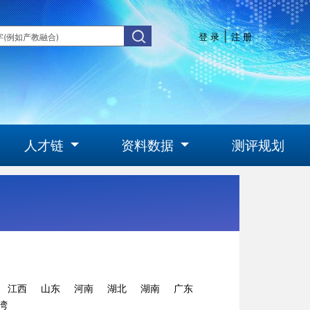
|
登 录
注 册
人才链
资料数据
测评规划
江西
山东
河南
湖北
湖南
广东
湾