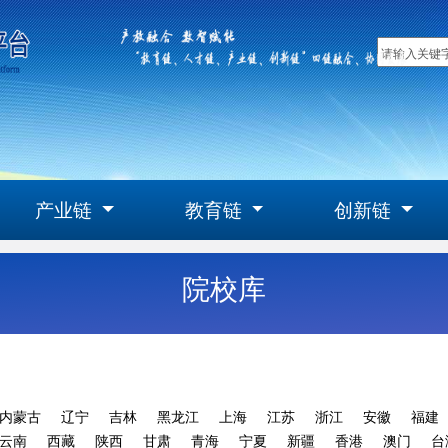
产业链
教育链
创新链
院校库
内蒙古
辽宁
吉林
黑龙江
上海
江苏
浙江
安徽
福建
云南
西藏
陕西
甘肃
青海
宁夏
新疆
香港
澳门
台