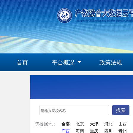
首页
平台概况
政策法规
搜索
院校属地：
全部
北京
天津
河北
山西
广西
海南
重庆
四川
贵州