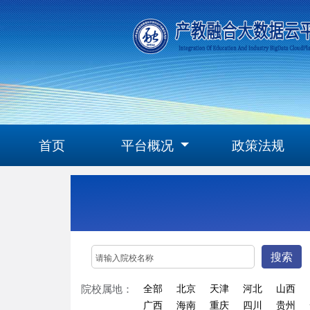
首页
平台概况
政策法规
搜索
院校属地：
全部
北京
天津
河北
山西
广西
海南
重庆
四川
贵州