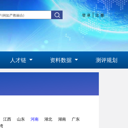
|
登 录
注 册
人才链
资料数据
测评规划
江西
山东
河南
湖北
湖南
广东
湾