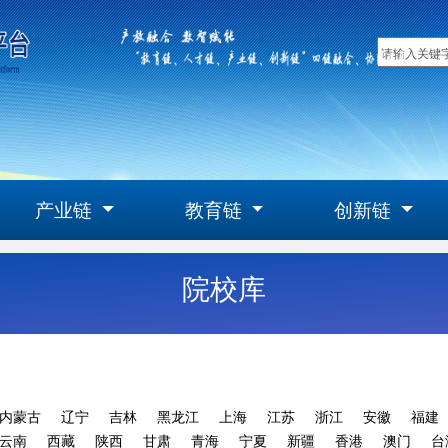
产业链
教育链
创新链
院校库
内蒙古
辽宁
吉林
黑龙江
上海
江苏
浙江
安徽
福建
云南
西藏
陕西
甘肃
青海
宁夏
新疆
香港
澳门
台