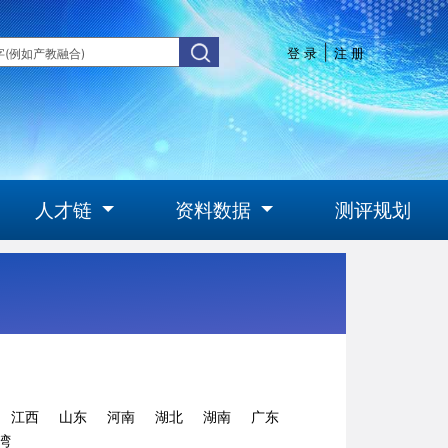
|
登 录
注 册
人才链
资料数据
测评规划
江西
山东
河南
湖北
湖南
广东
湾