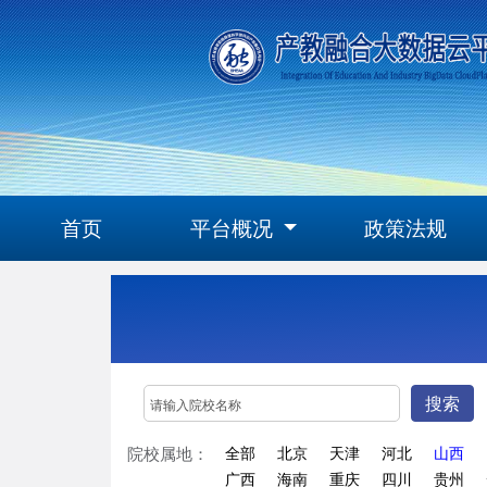
首页
平台概况
政策法规
搜索
院校属地：
全部
北京
天津
河北
山西
广西
海南
重庆
四川
贵州