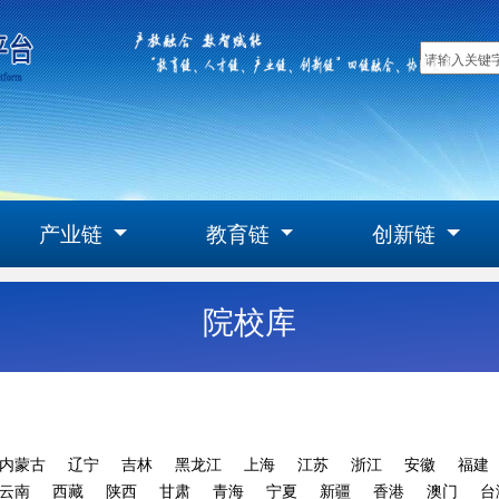
产业链
教育链
创新链
院校库
内蒙古
辽宁
吉林
黑龙江
上海
江苏
浙江
安徽
福建
云南
西藏
陕西
甘肃
青海
宁夏
新疆
香港
澳门
台